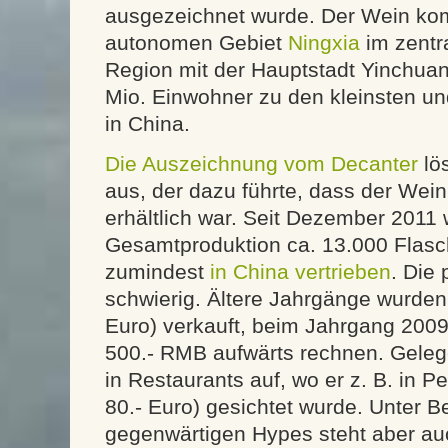
ausgezeichnet wurde. Der Wein k
autonomen Gebiet
Ningxia
im zentr
Region mit der Hauptstadt Yinchuan 
Mio. Einwohner zu den kleinsten u
in China.
Die Auszeichnung vom Decanter
lö
aus, der dazu führte, dass der Wein
erhältlich war. Seit Dezember 2011
Gesamtproduktion ca. 13.000 Flasc
zumindest
in China vertrieben
. Die 
schwierig. Ältere Jahrgänge wurden 
Euro) verkauft, beim Jahrgang 200
500.- RMB aufwärts rechnen. Gelege
in Restaurants auf, wo er z. B. in P
80.- Euro) gesichtet wurde. Unter B
gegenwärtigen Hypes steht aber au