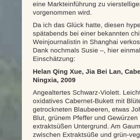
eine Markteinführung zu vierstellig
vorgenommen wird.
Da ich das Glück hatte, diesen hyp
spätabends bei einer bekannten ch
Weinjournalistin in Shanghai verkos
Dank nochmals Susie –, hier einmal
Einschätzung:
Helan Qing Xue, Jia Bei Lan, Cab
Ningxia, 2009
Angealtertes Schwarz-Violett. Leic
oxidatives Cabernet-Bukett mit Blüt
getrockneten Blaubeeren, etwas Jo
Blut, grünem Pfeffer und Gewürzen
extraktsüßen Untergrund. Am Gaume
zwischen Extraktsüße und grün-vege