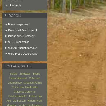
Über mich
BLOGROLL
Baron Knyphausen
Grapevault Wines GmbH
Munich Wine Company
W. E. Frank Wines
Weingut August Kesseler
Word-Press Deutschland
SCHLAGWÖRTER
Barolo
Bordeaux
Buena
Tierra Vineyard
Cabernet
Chardonnay
Chateau Petrus
China
Fontanafredda
Giacomo Conterno
Goldmuskateller
Helan Qing
Xue
Jia Bai Lan
Kellerei Nals-
Magreis
Lorcher Schlossberg