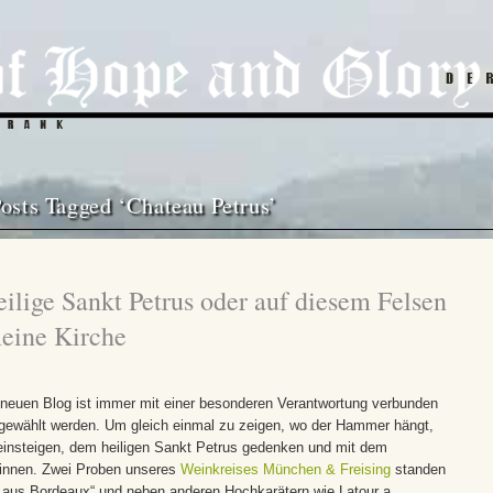
osts Tagged ‘Chateau Petrus’
eilige Sankt Petrus oder auf diesem Felsen
meine Kirche
 neuen Blog ist immer mit einer besonderen Verantwortung verbunden
gewählt werden. Um gleich einmal zu zeigen, wo der Hammer hängt,
einsteigen, dem heiligen Sankt Petrus gedenken und mit dem
innen. Zwei Proben unseres
Weinkreises München & Freising
standen
 aus Bordeaux“ und neben anderen Hochkarätern wie Latour a