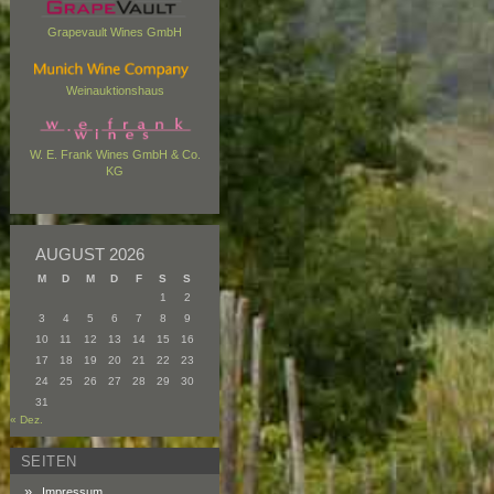
Grapevault Wines GmbH
Weinauktionshaus
W. E. Frank Wines GmbH & Co.
KG
AUGUST 2026
M
D
M
D
F
S
S
1
2
3
4
5
6
7
8
9
10
11
12
13
14
15
16
17
18
19
20
21
22
23
24
25
26
27
28
29
30
31
« Dez.
SEITEN
Impressum