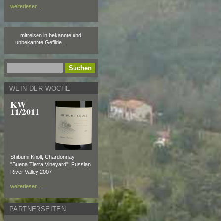
weiterlesen ...
mitreisen in bekannte und
unbekannte Gefilde ...
WEIN DER WOCHE
KW
11/2011
Shibumi Knoll, Chardonnay
"Buena Tierra Vineyard", Russian
River Valley 2007
weiterlesen ...
PARTNERSEITEN