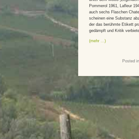
Pommerol 1961, Lafleur 19
auch sechs Flaschen Chate
scheinen eine Substanz abz
der das berühmte Etikett pr
gedämpft und Kritik verbiete
(mehr …)
Posted i