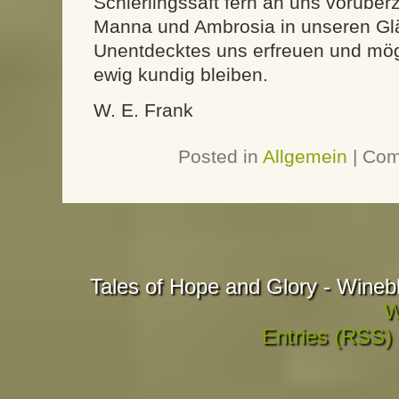
Schierlingssaft fern an uns vorüber
Manna und Ambrosia in unseren Gl
Unentdecktes uns erfreuen und mö
ewig kundig bleiben.
W. E. Frank
Posted in
Allgemein
|
Com
Tales of Hope and Glory - Wineb
W
Entries (RSS)