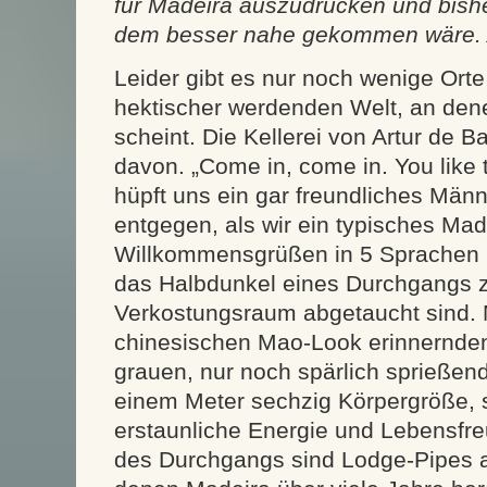
für Madeira auszudrücken und bish
dem besser nahe gekommen wäre. Ab
Leider gibt es nur noch wenige Ort
hektischer werdenden Welt, an denen
scheint. Die Kellerei von Artur de B
davon. „Come in, come in. You like 
hüpft uns ein gar freundliches Männ
entgegen, als wir ein typisches Mad
Willkommensgrüßen in 5 Sprachen p
das Halbdunkel eines Durchgangs 
Verkostungsraum abgetaucht sind. M
chinesischen Mao-Look erinnernden
grauen, nur noch spärlich sprieße
einem Meter sechzig Körpergröße, st
erstaunliche Energie und Lebensfre
des Durchgangs sind Lodge-Pipes au